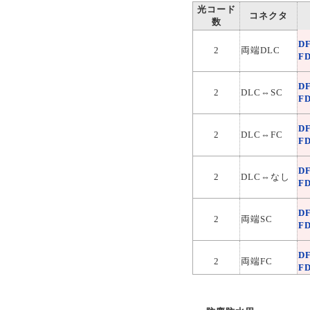
光コード
コネクタ
D
数
2
両端なし
R
D
2
両端DLC
F
D
4
両端DLC
R
D
2
DLC⇔SC
F
D
4
DLC⇔SC
R
D
2
DLC⇔FC
F
D
4
DLC⇔FC
R
D
2
DLC⇔なし
F
D
4
DLC⇔なし
R
D
2
両端SC
F
D
4
両端SC
R
D
2
両端FC
F
D
4
両端FC
R
D
2
SC⇔FC
F