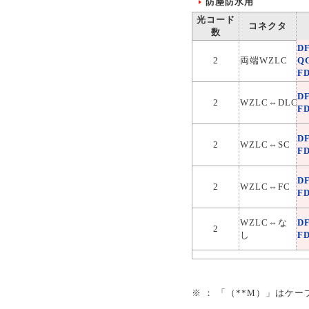
防塵防水用
D
4
SC⇔FC
R
光コード
コネクタ
D
数
2
両端なし
F
D
DF
4
両端なし
R
2
両端WZLC
Q
D
F
4
両端DLC
F
D
8
両端DLC
D
R
2
WZLC⇔DLC
F
D
4
DLC⇔SC
F
D
8
DLC⇔SC
D
R
2
WZLC⇔SC
F
D
4
DLC⇔FC
F
D
8
DLC⇔FC
D
R
2
WZLC⇔FC
F
D
4
DLC⇔なし
F
D
8
DLC⇔なし
WZLC⇔な
D
R
2
し
F
D
4
両端SC
F
D
8
両端SC
R
D
4
両端FC
※ ： 「（**M）」は
F
D
8
両端FC