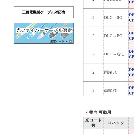
C
三菱電機製ケーブル対応表
D
2
DLC⇔SC
C
D
2
DLC⇔FC
C
D
2
DLC⇔なし
C
D
2
両端SC
C
D
2
両端FC
C
D
2
SC⇔FC
C
盤内 可動用
光コード
コネクタ
数