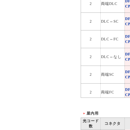
D
2
両端DLC
C
D
2
DLC⇔SC
C
D
2
DLC⇔FC
C
D
2
DLC⇔なし
C
D
2
両端SC
C
D
2
両端FC
C
D
2
SC⇔FC
C
屋内用
光コード
コネクタ
数