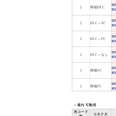
D
2
両端DLC
R
D
2
DLC⇔SC
R
D
2
DLC⇔FC
R
D
2
DLC⇔なし
R
D
2
両端SC
R
D
2
両端FC
R
D
2
SC⇔FC
R
屋内 可動用
光コード
コネクタ
D