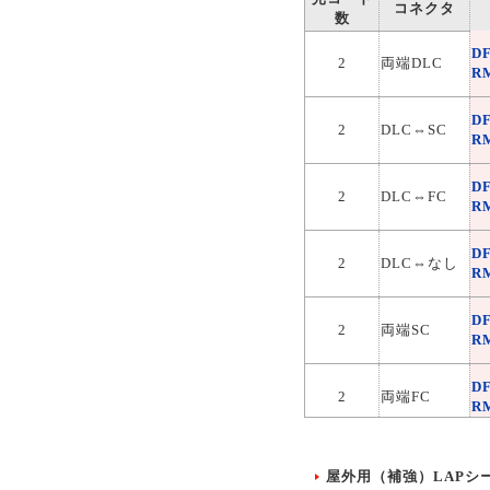
コネクタ
数
D
2
両端DLC
R
D
2
DLC⇔SC
R
D
2
DLC⇔FC
R
D
2
DLC⇔なし
R
D
2
両端SC
R
D
2
両端FC
R
D
2
SC⇔FC
R
屋外用（補強）LAPシ