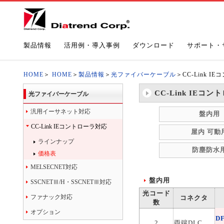
製品情報
活用例・導入事例
ダウンロード
サポート・
HOME
＞
HOME
＞
製品情報
＞
光ファイバーケーブル
＞CC-Link 
CC-Link IE
光ファイバーケーブル
汎用イーサネット対応
盤内用
CC-Link IEコントローラ対応
屋内 可動
ラインナップ
防塵防水
価格表
MELSECNET対応
盤内用
SSCNETⅢ/H・SSCNETⅢ対応
光コード
ファナック対応
コネクタ
数
オプション
D
2
両端DLC