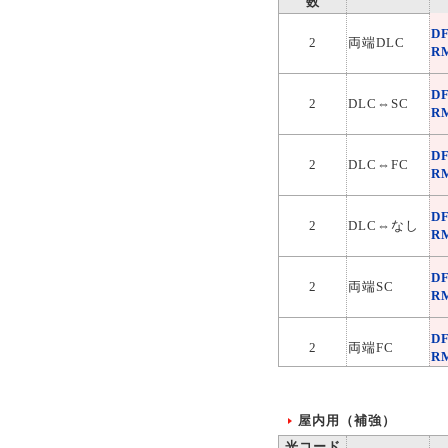
数
2
両端なし
R
D
2
両端DLC
R
D
2
DLC⇔SC
R
D
2
DLC⇔FC
R
D
2
DLC⇔なし
R
D
2
両端SC
R
D
2
両端FC
R
D
2
SC⇔FC
R
屋内用（補強）
光コード